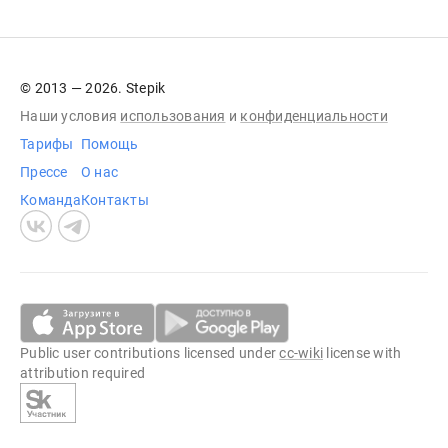
© 2013 — 2026. Stepik
Наши условия
использования
и
конфиденциальности
Тарифы
Помощь
Прессе
О нас
Команда
Контакты
Public user contributions licensed under
cc-wiki
license with
attribution required