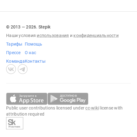
© 2013 — 2026. Stepik
Наши условия
использования
и
конфиденциальности
Тарифы
Помощь
Прессе
О нас
Команда
Контакты
Public user contributions licensed under
cc-wiki
license with
attribution required