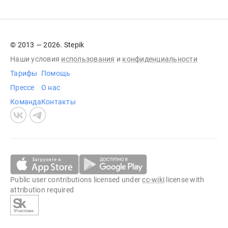
© 2013 — 2026. Stepik
Наши условия
использования
и
конфиденциальности
Тарифы
Помощь
Прессе
О нас
Команда
Контакты
Public user contributions licensed under
cc-wiki
license with
attribution required