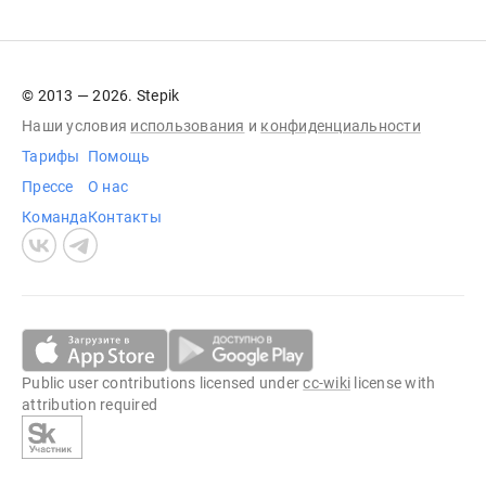
© 2013 — 2026. Stepik
Наши условия
использования
и
конфиденциальности
Тарифы
Помощь
Прессе
О нас
Команда
Контакты
Public user contributions licensed under
cc-wiki
license with
attribution required