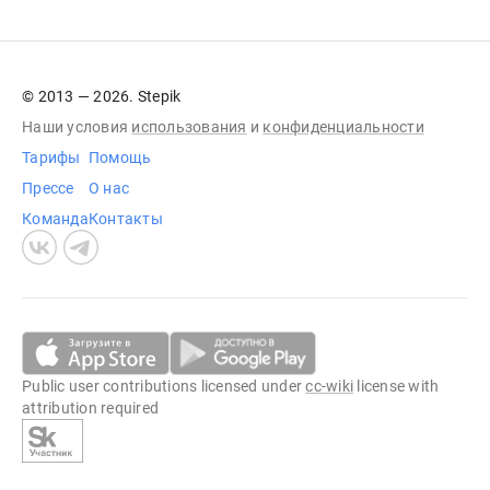
© 2013 — 2026. Stepik
Наши условия
использования
и
конфиденциальности
Тарифы
Помощь
Прессе
О нас
Команда
Контакты
Public user contributions licensed under
cc-wiki
license with
attribution required