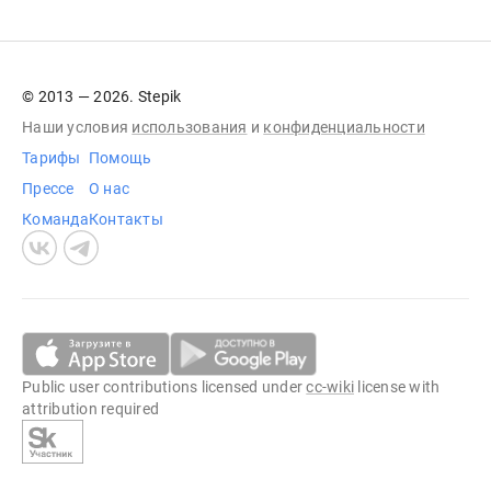
© 2013 — 2026. Stepik
Наши условия
использования
и
конфиденциальности
Тарифы
Помощь
Прессе
О нас
Команда
Контакты
Public user contributions licensed under
cc-wiki
license with
attribution required