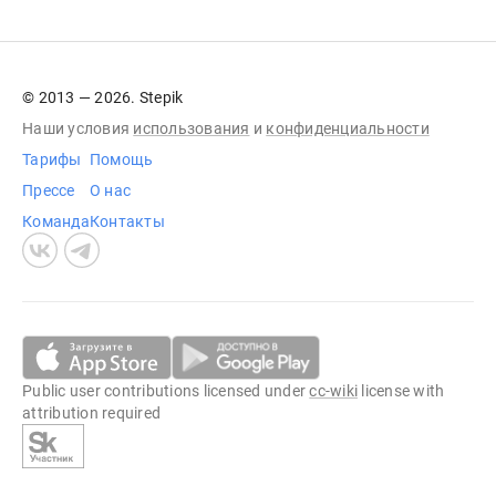
© 2013 — 2026. Stepik
Наши условия
использования
и
конфиденциальности
Тарифы
Помощь
Прессе
О нас
Команда
Контакты
Public user contributions licensed under
cc-wiki
license with
attribution required