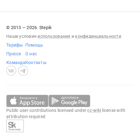
© 2013 — 2026. Stepik
Наши условия
использования
и
конфиденциальности
Тарифы
Помощь
Прессе
О нас
Команда
Контакты
Public user contributions licensed under
cc-wiki
license with
attribution required