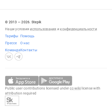
© 2013 — 2026. Stepik
Наши условия
использования
и
конфиденциальности
Тарифы
Помощь
Прессе
О нас
Команда
Контакты
Public user contributions licensed under
cc-wiki
license with
attribution required