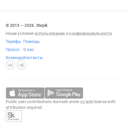
© 2013 — 2026. Stepik
Наши условия
использования
и
конфиденциальности
Тарифы
Помощь
Прессе
О нас
Команда
Контакты
Public user contributions licensed under
cc-wiki
license with
attribution required