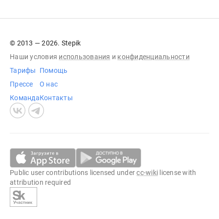
© 2013 — 2026. Stepik
Наши условия
использования
и
конфиденциальности
Тарифы
Помощь
Прессе
О нас
Команда
Контакты
Public user contributions licensed under
cc-wiki
license with
attribution required