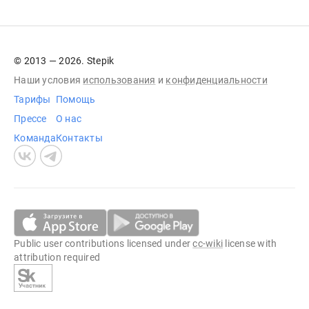
© 2013 — 2026. Stepik
Наши условия
использования
и
конфиденциальности
Тарифы
Помощь
Прессе
О нас
Команда
Контакты
Public user contributions licensed under
cc-wiki
license with
attribution required