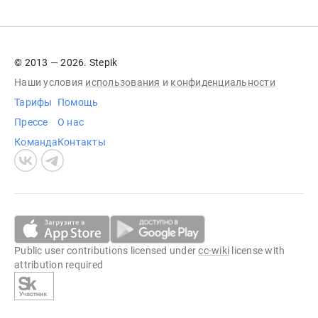
© 2013 — 2026. Stepik
Наши условия
использования
и
конфиденциальности
Тарифы
Помощь
Прессе
О нас
Команда
Контакты
Public user contributions licensed under
cc-wiki
license with
attribution required