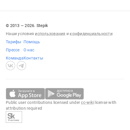
© 2013 — 2026. Stepik
Наши условия
использования
и
конфиденциальности
Тарифы
Помощь
Прессе
О нас
Команда
Контакты
Public user contributions licensed under
cc-wiki
license with
attribution required