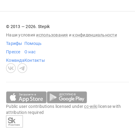
© 2013 — 2026. Stepik
Наши условия
использования
и
конфиденциальности
Тарифы
Помощь
Прессе
О нас
Команда
Контакты
Public user contributions licensed under
cc-wiki
license with
attribution required