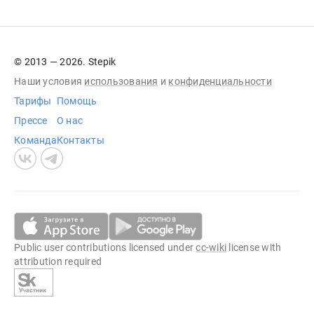
© 2013 — 2026. Stepik
Наши условия
использования
и
конфиденциальности
Тарифы
Помощь
Прессе
О нас
Команда
Контакты
Public user contributions licensed under
cc-wiki
license with
attribution required