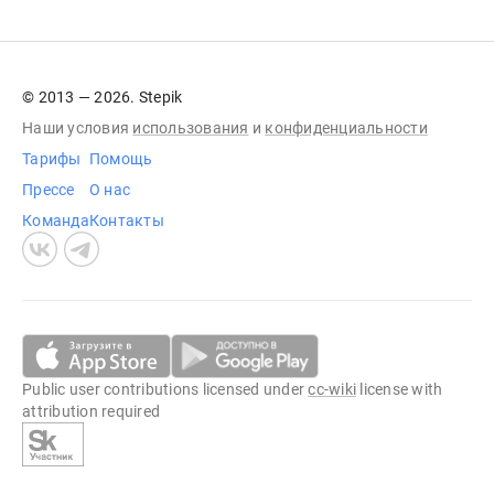
© 2013 — 2026. Stepik
Наши условия
использования
и
конфиденциальности
Тарифы
Помощь
Прессе
О нас
Команда
Контакты
Public user contributions licensed under
cc-wiki
license with
attribution required