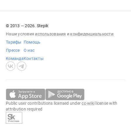
© 2013 — 2026. Stepik
Наши условия
использования
и
конфиденциальности
Тарифы
Помощь
Прессе
О нас
Команда
Контакты
Public user contributions licensed under
cc-wiki
license with
attribution required