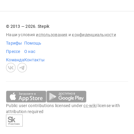
© 2013 — 2026. Stepik
Наши условия
использования
и
конфиденциальности
Тарифы
Помощь
Прессе
О нас
Команда
Контакты
Public user contributions licensed under
cc-wiki
license with
attribution required