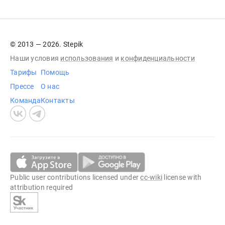
© 2013 — 2026. Stepik
Наши условия
использования
и
конфиденциальности
Тарифы
Помощь
Прессе
О нас
Команда
Контакты
Public user contributions licensed under
cc-wiki
license with
attribution required