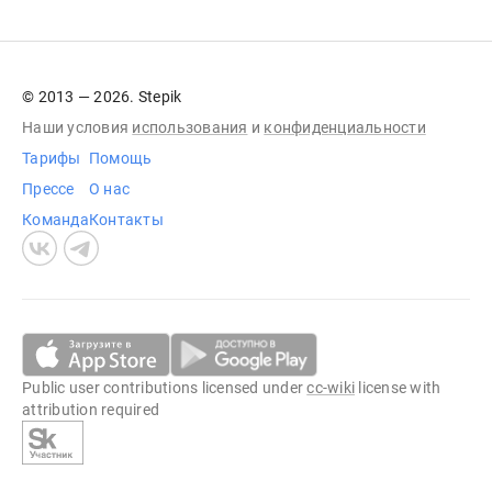
© 2013 — 2026. Stepik
Наши условия
использования
и
конфиденциальности
Тарифы
Помощь
Прессе
О нас
Команда
Контакты
Public user contributions licensed under
cc-wiki
license with
attribution required