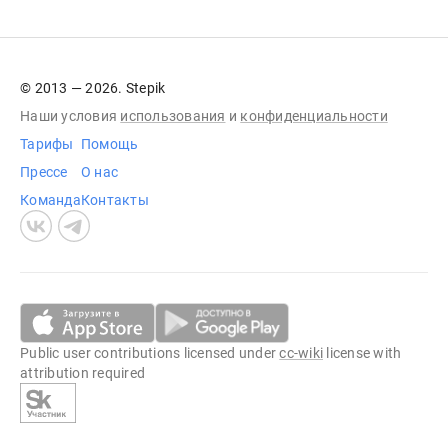
© 2013 — 2026. Stepik
Наши условия
использования
и
конфиденциальности
Тарифы
Помощь
Прессе
О нас
Команда
Контакты
Public user contributions licensed under
cc-wiki
license with
attribution required