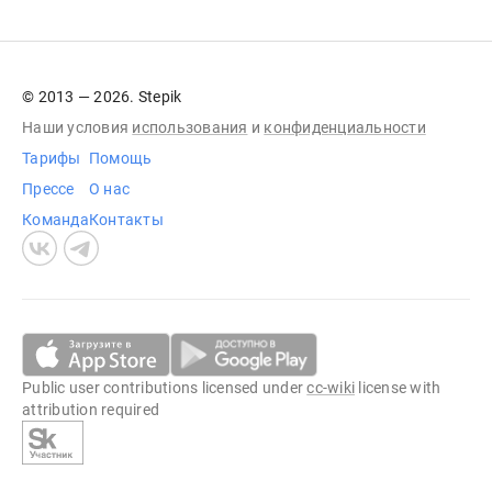
© 2013 — 2026. Stepik
Наши условия
использования
и
конфиденциальности
Тарифы
Помощь
Прессе
О нас
Команда
Контакты
Public user contributions licensed under
cc-wiki
license with
attribution required