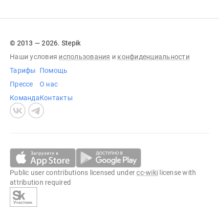
© 2013 — 2026. Stepik
Наши условия
использования
и
конфиденциальности
Тарифы
Помощь
Прессе
О нас
Команда
Контакты
Public user contributions licensed under
cc-wiki
license with
attribution required