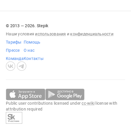
© 2013 — 2026. Stepik
Наши условия
использования
и
конфиденциальности
Тарифы
Помощь
Прессе
О нас
Команда
Контакты
Public user contributions licensed under
cc-wiki
license with
attribution required