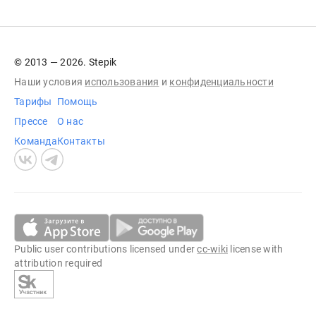
© 2013 — 2026. Stepik
Наши условия
использования
и
конфиденциальности
Тарифы
Помощь
Прессе
О нас
Команда
Контакты
Public user contributions licensed under
cc-wiki
license with
attribution required