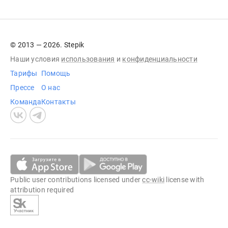
© 2013 — 2026. Stepik
Наши условия
использования
и
конфиденциальности
Тарифы
Помощь
Прессе
О нас
Команда
Контакты
Public user contributions licensed under
cc-wiki
license with
attribution required