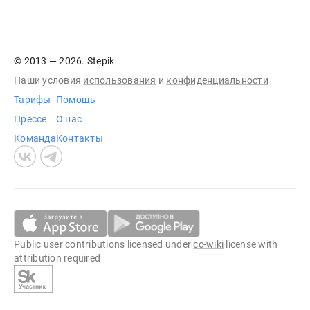
© 2013 — 2026. Stepik
Наши условия
использования
и
конфиденциальности
Тарифы
Помощь
Прессе
О нас
Команда
Контакты
Public user contributions licensed under
cc-wiki
license with
attribution required