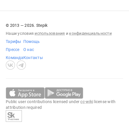
© 2013 — 2026. Stepik
Наши условия
использования
и
конфиденциальности
Тарифы
Помощь
Прессе
О нас
Команда
Контакты
Public user contributions licensed under
cc-wiki
license with
attribution required