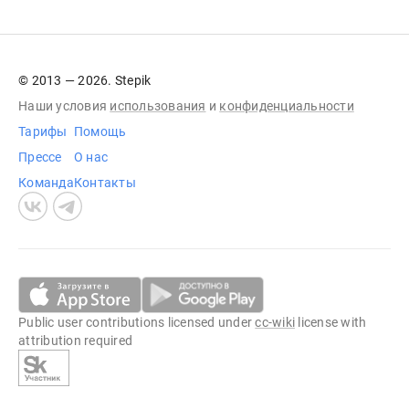
© 2013 — 2026. Stepik
Наши условия
использования
и
конфиденциальности
Тарифы
Помощь
Прессе
О нас
Команда
Контакты
Public user contributions licensed under
cc-wiki
license with
attribution required