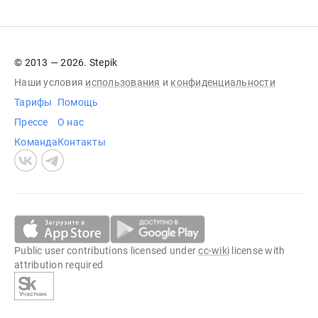
© 2013 — 2026. Stepik
Наши условия
использования
и
конфиденциальности
Тарифы
Помощь
Прессе
О нас
Команда
Контакты
Public user contributions licensed under
cc-wiki
license with
attribution required