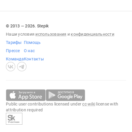
© 2013 — 2026. Stepik
Наши условия
использования
и
конфиденциальности
Тарифы
Помощь
Прессе
О нас
Команда
Контакты
Public user contributions licensed under
cc-wiki
license with
attribution required