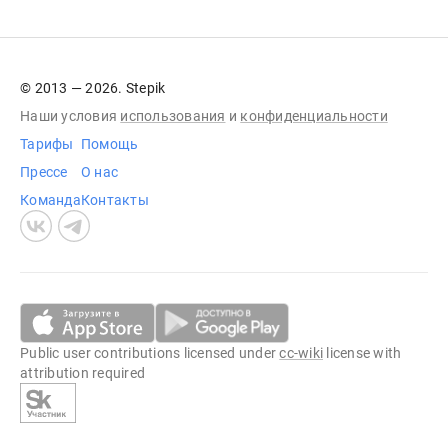
© 2013 — 2026. Stepik
Наши условия
использования
и
конфиденциальности
Тарифы
Помощь
Прессе
О нас
Команда
Контакты
Public user contributions licensed under
cc-wiki
license with
attribution required