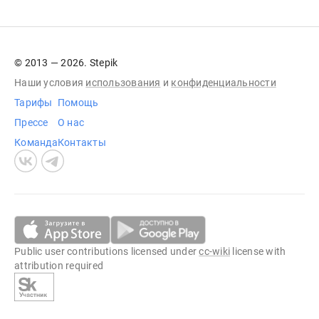
© 2013 — 2026. Stepik
Наши условия
использования
и
конфиденциальности
Тарифы
Помощь
Прессе
О нас
Команда
Контакты
Public user contributions licensed under
cc-wiki
license with
attribution required