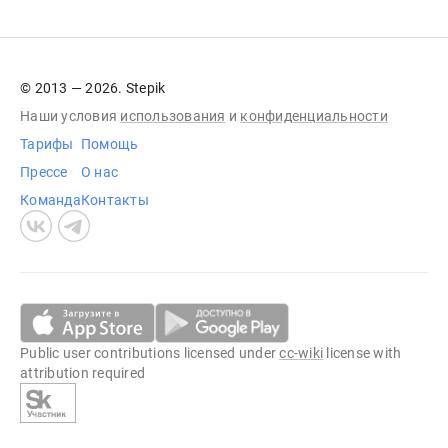
© 2013 — 2026. Stepik
Наши условия
использования
и
конфиденциальности
Тарифы
Помощь
Прессе
О нас
Команда
Контакты
Public user contributions licensed under
cc-wiki
license with
attribution required