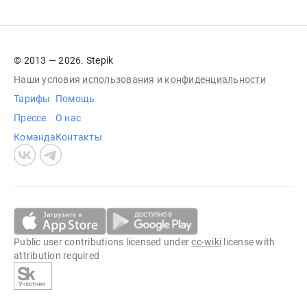
© 2013 — 2026. Stepik
Наши условия
использования
и
конфиденциальности
Тарифы
Помощь
Прессе
О нас
Команда
Контакты
Public user contributions licensed under
cc-wiki
license with
attribution required