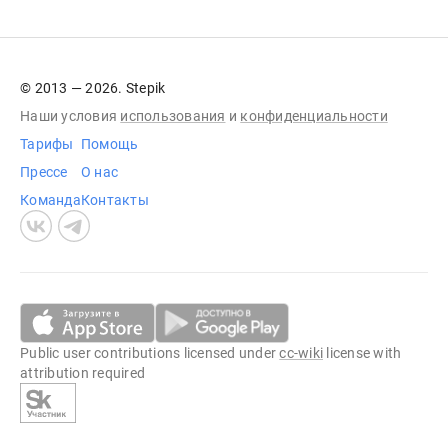
© 2013 — 2026. Stepik
Наши условия
использования
и
конфиденциальности
Тарифы
Помощь
Прессе
О нас
Команда
Контакты
Public user contributions licensed under
cc-wiki
license with
attribution required