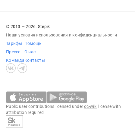
© 2013 — 2026. Stepik
Наши условия
использования
и
конфиденциальности
Тарифы
Помощь
Прессе
О нас
Команда
Контакты
Public user contributions licensed under
cc-wiki
license with
attribution required