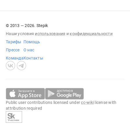
© 2013 — 2026. Stepik
Наши условия
использования
и
конфиденциальности
Тарифы
Помощь
Прессе
О нас
Команда
Контакты
Public user contributions licensed under
cc-wiki
license with
attribution required