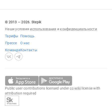
© 2013 — 2026. Stepik
Наши условия
использования
и
конфиденциальности
Тарифы
Помощь
Прессе
О нас
Команда
Контакты
Public user contributions licensed under
cc-wiki
license with
attribution required