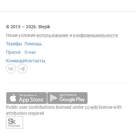
© 2013 — 2026. Stepik
Наши условия
использования
и
конфиденциальности
Тарифы
Помощь
Прессе
О нас
Команда
Контакты
Public user contributions licensed under
cc-wiki
license with
attribution required