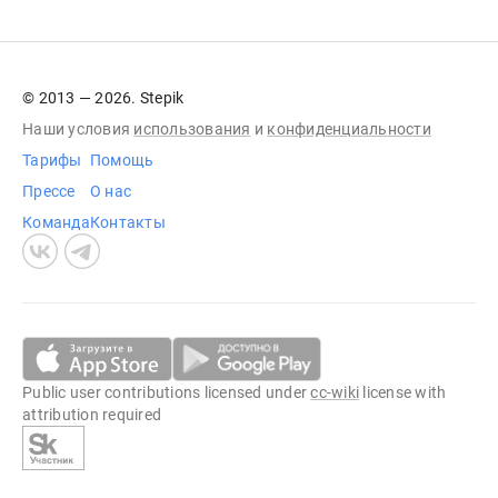
© 2013 — 2026. Stepik
Наши условия
использования
и
конфиденциальности
Тарифы
Помощь
Прессе
О нас
Команда
Контакты
Public user contributions licensed under
cc-wiki
license with
attribution required