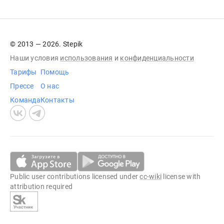
© 2013 — 2026. Stepik
Наши условия
использования
и
конфиденциальности
Тарифы
Помощь
Прессе
О нас
Команда
Контакты
Public user contributions licensed under
cc-wiki
license with
attribution required