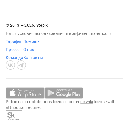
© 2013 — 2026. Stepik
Наши условия
использования
и
конфиденциальности
Тарифы
Помощь
Прессе
О нас
Команда
Контакты
Public user contributions licensed under
cc-wiki
license with
attribution required