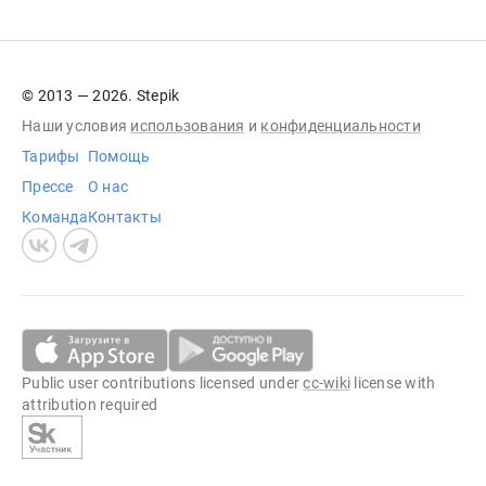
© 2013 — 2026. Stepik
Наши условия
использования
и
конфиденциальности
Тарифы
Помощь
Прессе
О нас
Команда
Контакты
Public user contributions licensed under
cc-wiki
license with
attribution required