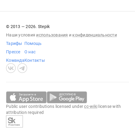
© 2013 — 2026. Stepik
Наши условия
использования
и
конфиденциальности
Тарифы
Помощь
Прессе
О нас
Команда
Контакты
Public user contributions licensed under
cc-wiki
license with
attribution required