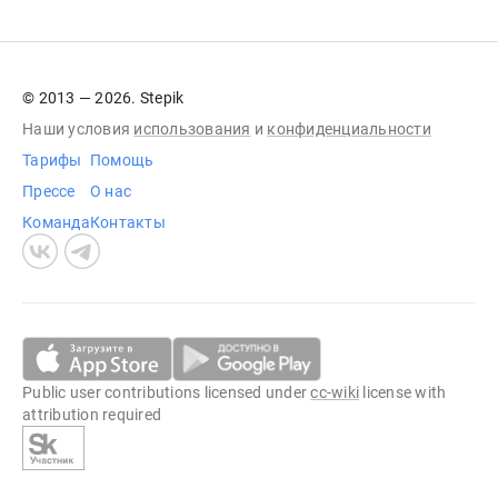
© 2013 — 2026. Stepik
Наши условия
использования
и
конфиденциальности
Тарифы
Помощь
Прессе
О нас
Команда
Контакты
Public user contributions licensed under
cc-wiki
license with
attribution required