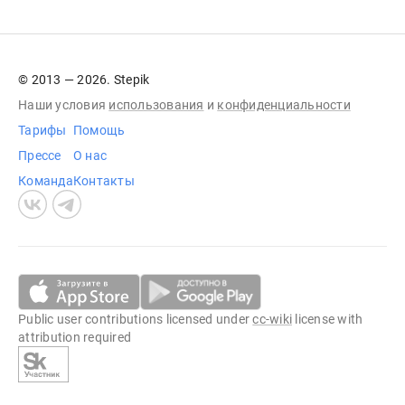
© 2013 — 2026. Stepik
Наши условия
использования
и
конфиденциальности
Тарифы
Помощь
Прессе
О нас
Команда
Контакты
Public user contributions licensed under
cc-wiki
license with
attribution required