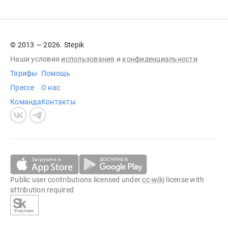
© 2013 — 2026. Stepik
Наши условия
использования
и
конфиденциальности
Тарифы
Помощь
Прессе
О нас
Команда
Контакты
Public user contributions licensed under
cc-wiki
license with
attribution required