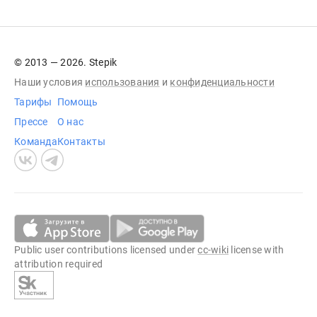
© 2013 — 2026. Stepik
Наши условия
использования
и
конфиденциальности
Тарифы
Помощь
Прессе
О нас
Команда
Контакты
Public user contributions licensed under
cc-wiki
license with
attribution required